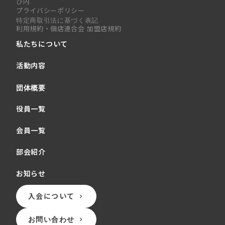
び内
プライバシーポリシー
特定商取引法に基づく表記
利用規約・個店連合会 加盟店規約
私たちについて
活動内容
団体概要
役員一覧
会員一覧
部会紹介
お知らせ
入会について
keyboard_arrow_right
お問い合わせ
keyboard_arrow_right