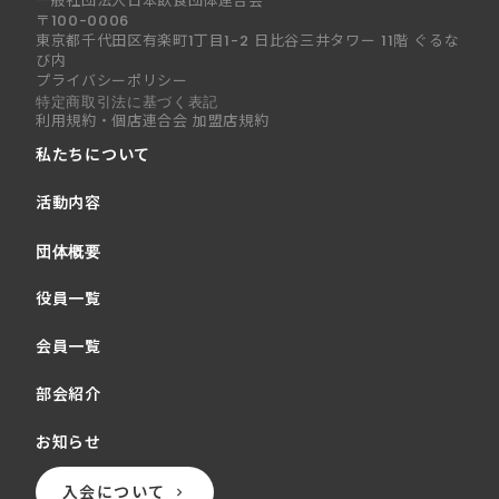
一般社団法人日本飲食団体連合会
〒100-0006
東京都千代田区有楽町1丁目1-2 日比谷三井タワー 11階 ぐるな
び内
プライバシーポリシー
特定商取引法に基づく表記
利用規約・個店連合会 加盟店規約
私たちについて
活動内容
団体概要
役員一覧
会員一覧
部会紹介
お知らせ
入会について
keyboard_arrow_right