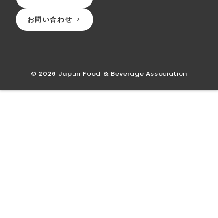
お問い合わせ
keyboard_arrow_right
©︎ 2026 Japan Food & Beverage Association