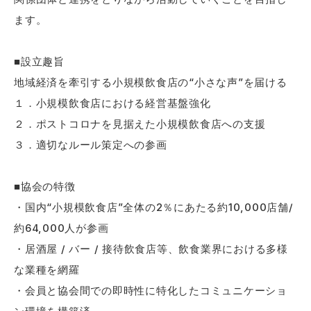
ます。
■設立趣旨
地域経済を牽引する⼩規模飲⾷店の“⼩さな声”を届ける
１．⼩規模飲⾷店における経営基盤強化
２．ポストコロナを⾒据えた⼩規模飲⾷店への⽀援
３．適切なルール策定への参画
■協会の特徴
・国内“⼩規模飲⾷店”全体の2％にあたる約10,000店舗/
約64,000⼈が参画
・居酒屋 / バー / 接待飲⾷店等、飲⾷業界における多様
な業種を網羅
・会員と協会間での即時性に特化したコミュニケーショ