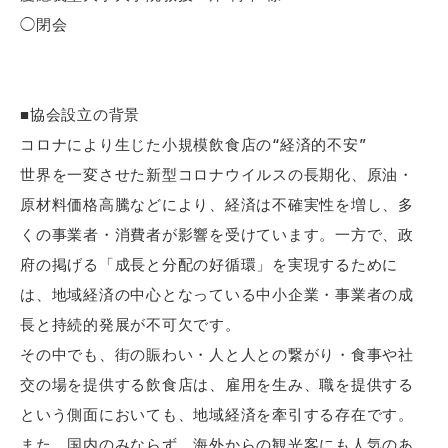
◯閉会
■協会設立の背景
コロナにより⽣じた⼩規模飲⾷店の“経済的不安”
世界を⼀変させた新型コロナウイルスの⻑期化、原油・
原材料価格⾼騰などにより、経済は不確実性を増し、多
くの事業者・消費者が影響を受けています。⼀⽅で、政
府の掲げる「成⻑と分配の好循環」を実現するために
は、地域経済の中⼼となっている中⼩企業・事業者の成
⻑と持続的発展が不可⽋です。
その中でも、街の賑わい・⼈と⼈との繋がり・⾷事や社
交の場を提供する飲⾷店は、雇⽤を⽣み、職を提供する
という側⾯においても、地域経済を牽引する存在です。
また、国内のみならず、海外からの観光客にも⼈気のあ