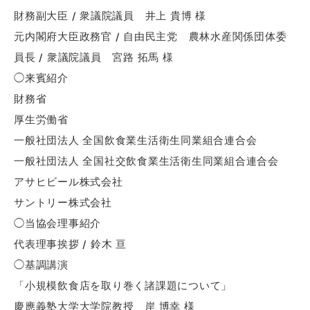
財務副大臣 / 衆議院議員 井上 貴博 様
元内閣府大臣政務官 / 自由民主党 農林水産関係団体委
員長 / 衆議院議員 宮路 拓馬 様
◯来賓紹介
財務省
厚生労働省
一般社団法人 全国飲食業生活衛生同業組合連合会
一般社団法人 全国社交飲食業生活衛生同業組合連合会
アサヒビール株式会社
サントリー株式会社
◯当協会理事紹介
代表理事挨拶 / 鈴木 亘
◯基調講演
「小規模飲食店を取り巻く諸課題について」
慶應義塾大学大学院教授 岸 博幸 様