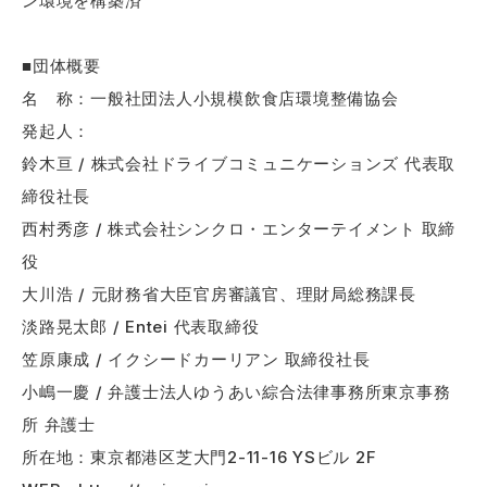
ン環境を構築済
■団体概要
名 称：一般社団法人小規模飲食店環境整備協会
発起人：
鈴⽊亘 / 株式会社ドライブコミュニケーションズ 代表取
締役社⻑
⻄村秀彦 / 株式会社シンクロ・エンターテイメント 取締
役
⼤川浩 / 元財務省⼤⾂官房審議官、理財局総務課⻑
淡路晃太郎 / Entei 代表取締役
笠原康成 / イクシードカーリアン 取締役社長
⼩嶋⼀慶 / 弁護士法人ゆうあい綜合法律事務所東京事務
所 弁護士
所在地：東京都港区芝大門2-11-16 YSビル 2F