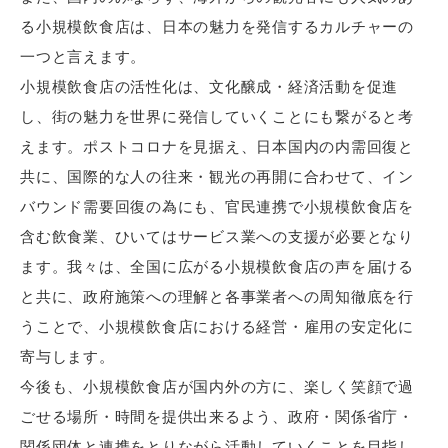
る⼩規模飲⾷店は、⽇本の魅⼒を発信するカルチャーの
⼀つと⾔えます。
⼩規模飲⾷店の活性化は、⽂化醸成・経済活動を促進
し、街の魅⼒を世界に発信していくことにも繋がると考
えます。ポストコロナを⾒据え、⽇本国内の内需回復と
共に、国際的な⼈の往来・観光の再開に合わせて、イン
バウンド需要回復の為にも、官⺠連携で⼩規模飲⾷店を
含む飲⾷業、ひいてはサービス業への⽀援が必要となり
ます。我々は、全国に広がる⼩規模飲⾷店の声を届ける
と共に、政府施策への理解と各事業者への周知徹底を行
うことで、⼩規模飲⾷店における経営・雇⽤の安定化に
寄与します。
今後も、⼩規模飲⾷店が国内外の⽅に、楽しく笑顔で過
ごせる場所・時間を提供出来るよう、政府・関係省庁・
関係団体と連携をとりながら活動していくことを⽬指し