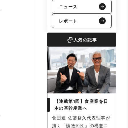
ニュース
レポート
人気の記事
【連載第1回】食産業を日
本の基幹産業へ
題
食団連 佐藤裕久代表理事が
描く「護送船団」の構想コ