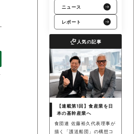
ニュース
レポート
人気の記事
げ
【連載第1回】食産業を日
本の基幹産業へ
食団連 佐藤裕久代表理事が
描く「護送船団」の構想コ