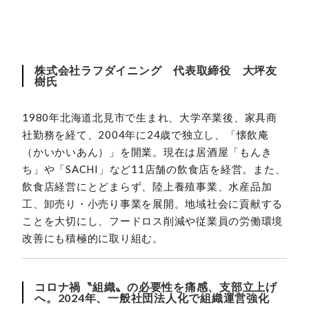
株式会社ラフダイニング 代表取締役 大坪友
樹氏
1980年北海道北見市で生まれ、大学卒業後、家具商
社勤務を経て、2004年に24歳で独立し、「懐飲庵
（かいかいあん）」を開業。現在は居酒屋「もんき
ち」や「SACHI」など11店舗の飲食店を経営。また、
飲食店経営にとどまらず、陸上養殖事業、水産品加
工、卸売り・小売り事業を展開。地域社会に貢献する
ことを大切にし、フードロス削減や従業員の労働環境
改善にも積極的に取り組む。
コロナ禍〝組織〟の必要性を痛感、支部立上げ
へ。2024年、一般社団法人化で組織運営強化