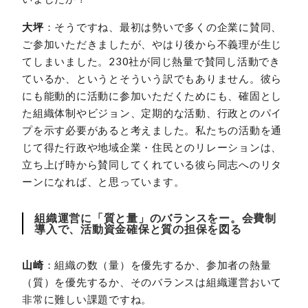
大坪
：そうですね、最初は勢いで多くの企業に賛同、
ご参加いただきましたが、やはり後から不義理が生じ
てしまいました。230社が同じ熱量で賛同し活動でき
ているか、というとそういう訳でもありません。彼ら
にも能動的に活動に参加いただくためにも、確固とし
た組織体制やビジョン、定期的な活動、行政とのパイ
プを示す必要があると考えました。私たちの活動を通
じて得た行政や地域企業・住民とのリレーションは、
立ち上げ時から賛同してくれている彼ら同志へのリタ
ーンになれば、と思っています。
組織運営に「質と量」のバランスをー。会費制
導入で、活動資金確保と質の担保を図る
山崎
：組織の数（量）を優先するか、参加者の熱量
（質）を優先するか、そのバランスは組織運営おいて
非常に難しい課題ですね。