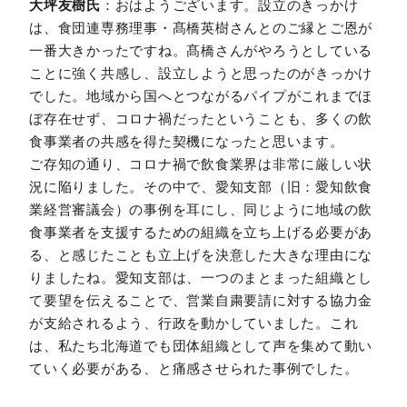
大坪友樹氏
：おはようございます。設立のきっかけ
は、食団連専務理事・髙橋英樹さんとのご縁とご恩が
一番大きかったですね。髙橋さんがやろうとしている
ことに強く共感し、設立しようと思ったのがきっかけ
でした。地域から国へとつながるパイプがこれまでほ
ぼ存在せず、コロナ禍だったということも、多くの飲
食事業者の共感を得た契機になったと思います。
ご存知の通り、コロナ禍で飲食業界は非常に厳しい状
況に陥りました。その中で、愛知支部（旧：愛知飲食
業経営審議会）の事例を耳にし、同じように地域の飲
食事業者を支援するための組織を立ち上げる必要があ
る、と感じたことも立上げを決意した大きな理由にな
りましたね。愛知支部は、一つのまとまった組織とし
て要望を伝えることで、営業自粛要請に対する協力金
が支給されるよう、行政を動かしていました。これ
は、私たち北海道でも団体組織として声を集めて動い
ていく必要がある、と痛感させられた事例でした。