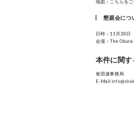
地図：
こちら
をご
懇親会につ
日時：11月20日（水
会場：The Okur
本件に関す
食団連事務局
E-Mail
info@sho