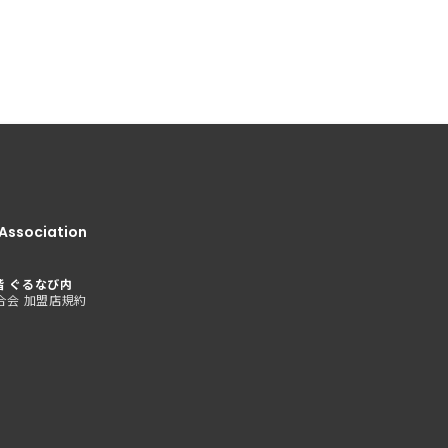
Association
階 ぐるなび内
合会 加盟店規約