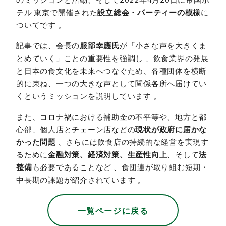
テル 東京で開催された
設立総会・パーティーの模様
に
ついてです 。
記事では、会長の
服部幸應氏
が「小さな声を大きくま
とめていく」ことの重要性を強調し 、飲食業界の発展
と日本の食文化を未来へつなぐため、各種団体を横断
的に束ね、一つの大きな声として関係各所へ届けてい
くというミッションを説明しています 。
また、コロナ禍における補助金の不平等や、地方と都
心部、個人店とチェーン店などの
現状が政府に届かな
かった問題
、さらには飲食店の持続的な経営を実現す
るために
金融対策、経済対策、生産性向上
、そして
法
整備
も必要であることなど 、食団連が取り組む短期・
中長期の課題が紹介されています 。
一覧ページに戻る