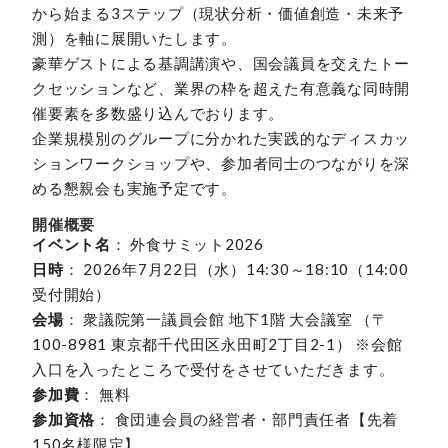
から始まる3ステップ（現状分析・価値創造・未来予
測）を軸に展開いたします。
豪華ゲストによる基調講演や、国会議員を交えたトー
クセッションなど、業界の枠を超えた有意義な同時開
催要素を多数盛り込んでおります。
企業規模別のグループに分かれた実践的なディスカッ
ションワークショップや、参加者同士のつながりを深
める懇親会も実施予定です。
開催概要
イベント名
： 外食サミット2026
日時
： 2026年7月22日（水）14:30～18:10（14:00
受付開始）
会場
： 衆議院第一議員会館 地下1階 大会議室 （〒
100-8981 東京都千代田区永田町2丁目2-1） ※会館
入口を入ったところで受付をさせていただきます。
参加費
： 無料
参加資格
： 食団連会員の経営者・部門責任者【先着
150名様限定】