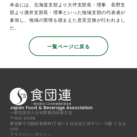
本会には、北海道支部より大坪支部長・理事、長野支
部より酒井支部長・理事といった地域支部の代表者が
参加し、地域の実情を踏まえた意見交換が行われまし
た。
一覧ページに戻る
Japan Food & Beverage Association
一般社団法人日本飲食団体連合会
〒100-0006
東京都千代田区有楽町1丁目1-2 日比谷三井タワー 11階 ぐるな
び内
プライバシーポリシー