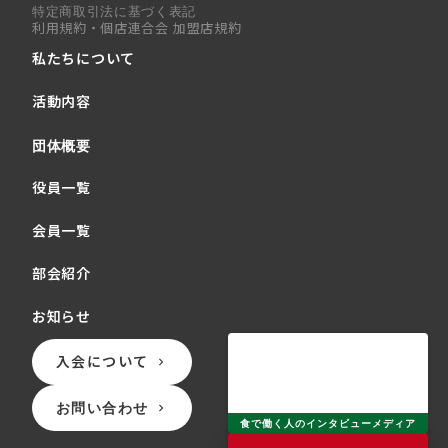
特定商取引法に基づく表記
利用規約・個店連合会 加盟店規約
私たちについて
活動内容
団体概要
役員一覧
会員一覧
部会紹介
お知らせ
入会について
keyboard_arrow_right
お問い合わせ
keyboard_arrow_right
食で働く人のインタビューメディア