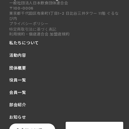
一般社団法人日本飲食団体連合会
〒100-0006
東京都千代田区有楽町1丁目1-2 日比谷三井タワー 11階 ぐるな
び内
プライバシーポリシー
特定商取引法に基づく表記
利用規約・個店連合会 加盟店規約
私たちについて
活動内容
団体概要
役員一覧
会員一覧
部会紹介
お知らせ