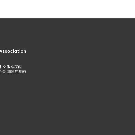
Association
階 ぐるなび内
合会 加盟店規約