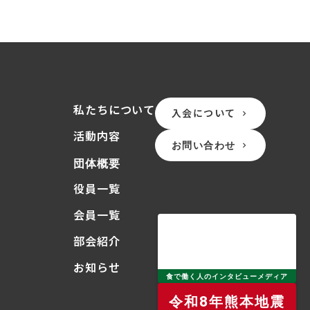
私たちについて
入会について
keyboard_arrow_right
活動内容
お問い合わせ
keyboard_arrow_right
団体概要
役員一覧
会員一覧
部会紹介
お知らせ
食で働く人のインタビューメディア
令和8年熊本地震