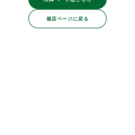
個店ページに戻る
アマゾンジャパン合同会社
Amazonビジネス 会員向けクーポン
フリー株式会社
freee福利厚生 ベネフィットサービス
株式会社MOGUKATSU
モグカツBASICプラン