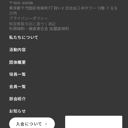
〒100-0006
東京都千代田区有楽町1丁目1-2 日比谷三井タワー 11階 ぐるな
び内
プライバシーポリシー
特定商取引法に基づく表記
利用規約・個店連合会 加盟店規約
私たちについて
活動内容
団体概要
役員一覧
会員一覧
部会紹介
お知らせ
入会について
keyboard_arrow_right