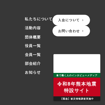
私たちについて
入会について
keyboard_arrow_right
活動内容
お問い合わせ
keyboard_arrow_right
団体概要
役員一覧
会員一覧
部会紹介
お知らせ
食で働く人のインタビューメディア
令和8年熊本地震
特設サイト
【緊急】被災情報調査実施中