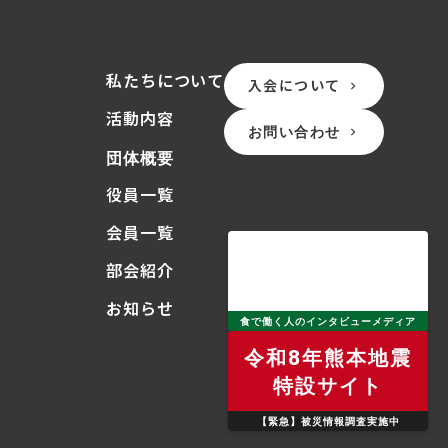
私たちについて
入会について
keyboard_arrow_right
活動内容
お問い合わせ
keyboard_arrow_right
団体概要
役員一覧
会員一覧
部会紹介
お知らせ
食で働く人のインタビューメディア
令和8年熊本地震
特設サイト
【緊急】被災情報調査実施中