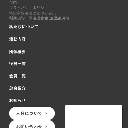
び内
プライバシーポリシー
特定商取引法に基づく表記
利用規約・個店連合会 加盟店規約
私たちについて
活動内容
団体概要
役員一覧
会員一覧
部会紹介
お知らせ
入会について
keyboard_arrow_right
お問い合わせ
keyboard_arrow_right