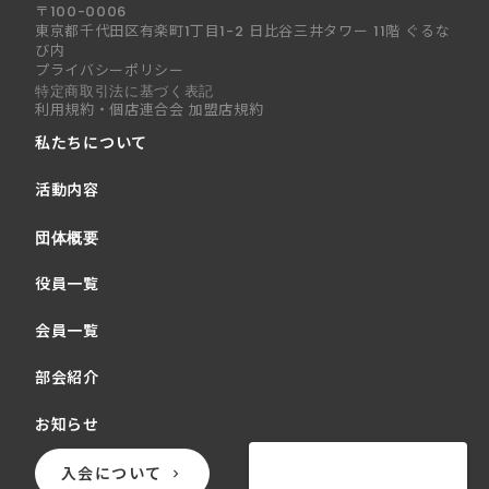
〒100-0006
東京都千代田区有楽町1丁目1-2 日比谷三井タワー 11階 ぐるな
び内
プライバシーポリシー
特定商取引法に基づく表記
利用規約・個店連合会 加盟店規約
私たちについて
活動内容
団体概要
役員一覧
会員一覧
部会紹介
お知らせ
入会について
keyboard_arrow_right