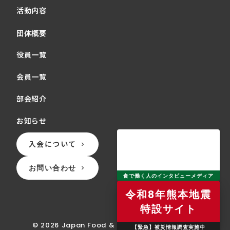
活動内容
団体概要
役員一覧
会員一覧
部会紹介
お知らせ
入会について
keyboard_arrow_right
お問い合わせ
keyboard_arrow_right
食で働く人のインタビューメディア
令和8年熊本地震
特設サイト
©︎ 2026 Japan Food & Beverage Association
【緊急】被災情報調査実施中
食で働く人のインタビューメディア