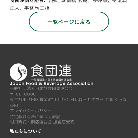
食団連側対応者:
専務理事 髙橋 秀樹、渉外部会長 北口
正人、事務局 三橋
一覧ページに戻る
Japan Food & Beverage Association
一般社団法人日本飲食団体連合会
〒100-0006
東京都千代田区有楽町1丁目1-2 日比谷三井タワー 11階 ぐるな
び内
プライバシーポリシー
特定商取引法に基づく表記
利用規約・個店連合会 加盟店規約
私たちについて