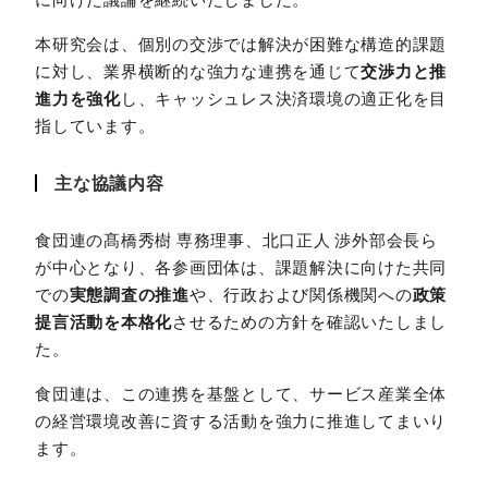
本研究会は、個別の交渉では解決が困難な構造的課題
に対し、業界横断的な強力な連携を通じて
交渉力と推
進力を強化
し、キャッシュレス決済環境の適正化を目
指しています。
主な協議内容
食団連の髙橋秀樹 専務理事、北口正人 渉外部会長ら
が中心となり、各参画団体は、課題解決に向けた共同
での
実態調査の推進
や、行政および関係機関への
政策
提言活動を本格化
させるための方針を確認いたしまし
た。
食団連は、この連携を基盤として、サービス産業全体
の経営環境改善に資する活動を強力に推進してまいり
ます。