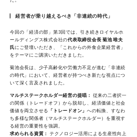
経営者が乗り越えるべき「非連続の時代」
今回の「経済の部」第3回では、引き続きロイヤルホ
ールディングス株式会社の
代表取締役会長 菊池 唯夫
氏
にご登壇いただき、「これからの外食企業経営者」
をテーマにご講演いただきました。
菊池会長は、少子高齢化や労働力不足が進む「非連続
の時代」において、経営者が持つべき新たな視点につ
いて深く言及されました。
マルチステークホルダー経営の提唱：
従来の二者択一
の関係（トレードオフ）から脱却し、経済価値と社会
価値を両立させる
「トレードオン」
への転換、すなわ
ち多様な関係者（マルチステークホルダー）を重視す
る経営の重要性を強調。
求められる資質：
テクノロジー活用による生産性向上