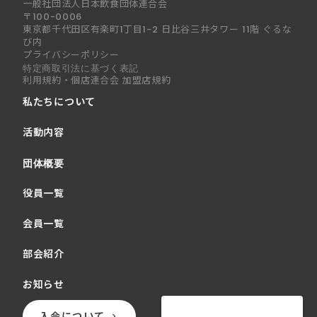
一般社団法人日本飲食団体連合会
〒100-0006
東京都千代田区有楽町1丁目1-2 日比谷三井タワー 11階 ぐるな
び内
プライバシーポリシー
特定商取引法に基づく表記
利用規約・個店連合会 加盟店規約
私たちについて
活動内容
団体概要
役員一覧
会員一覧
部会紹介
お知らせ
入会について
keyboard_arrow_right